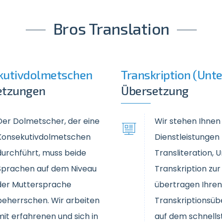
Bros Translation
kutivdolmetschen
Transkription (Unte
etzungen
Übersetzung
Der Dolmetscher, der eine
Wir stehen Ihnen
Konsekutivdolmetschen
Dienstleistungen 
durchführt, muss beide
Transliteration, U
Sprachen auf dem Niveau
Transkription zur 
der Muttersprache
übertragen Ihren
beherrschen. Wir arbeiten
Transkriptionsü
mit erfahrenen und sich in
auf dem schnells