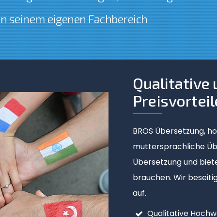
n seinem eigenen Fachbereich
Qualitative
Beglaubigte
Preisvorteil
BROS Übersetzung, hoh
muttersprachliche Übe
Übersetzung und biet
brauchen. Wir beseit
Diplom
auf.
Reisepass
Personalauszug a
Qualitative Hochw