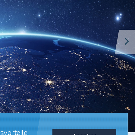
svorteile
,