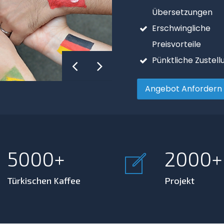
Personenstandsre
Übersetzungen
Erschwingliche
Angebot Anfordern
Preisvorteile
Pünktliche Zustell
Angebot Anfordern
5000
2000
Türkischen Kaffee
Projekt