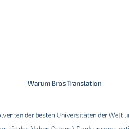
Warum Bros Translation
lventen der besten Universitäten der Welt un
rsität des Nahen Ostens). Dank unseres nat