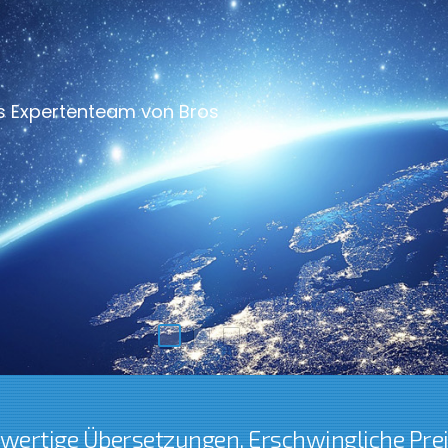
as Expertenteam von Bros
hwertige Übersetzungen
,
Erschwingliche Prei