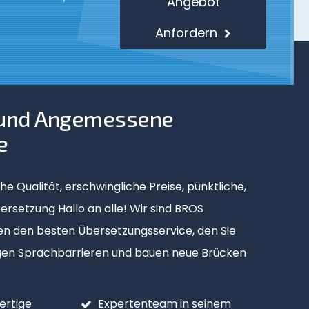
Angebot
Anfordern
 und Angemessene
 Übersetzung
e
e Qualität, erschwingliche Preise, pünktliche,
rsetzung Hallo an alle! Wir sind BROS
en den besten Übersetzungsservice, den Sie
igen Sprachbarrieren und bauen neue Brücken
Heiratsurkunde
Amtliches Dokument
us dem
Gerichtsdokument
ertige
Expertenteam in seinem